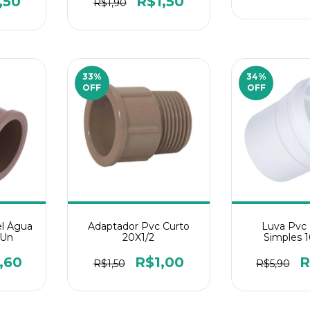
,50
R$1,50
R$1,90
33
%
34
%
OFF
OFF
el Água
Adaptador Pvc Curto
Luva Pvc
1Un
20X1/2
Simples
,60
R$1,00
R
R$1,50
R$5,90