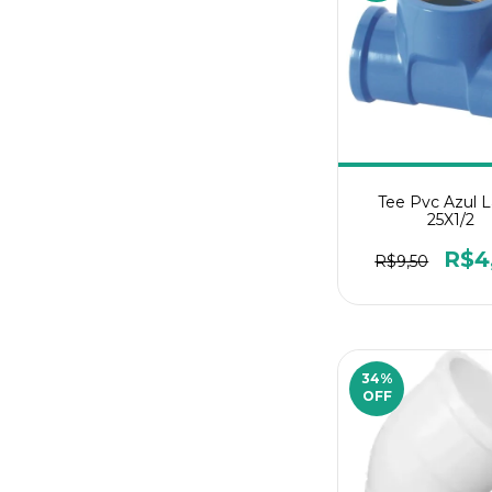
Tee Pvc Azul L
25X1/2
R$4
R$9,50
34
%
OFF