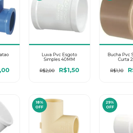
atao
Luva Pvc Esgoto
Bucha Pvc 
Simples 40MM
Curta 
,00
R$1,50
R
R$2,00
R$1,10
18
%
29
%
OFF
OFF