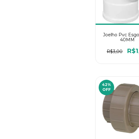
Joelho Pvc Esgo
40MM
R$1
R$3,00
42
%
OFF