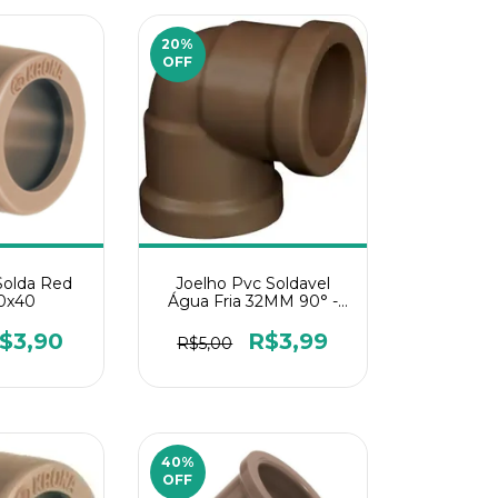
20
%
OFF
Solda Red
Joelho Pvc Soldavel
50x40
Água Fria 32MM 90° -
1Un
$3,90
R$3,99
R$5,00
40
%
OFF