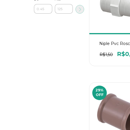
Niple Pvc Rosc
R$0
R$1,50
29
%
OFF