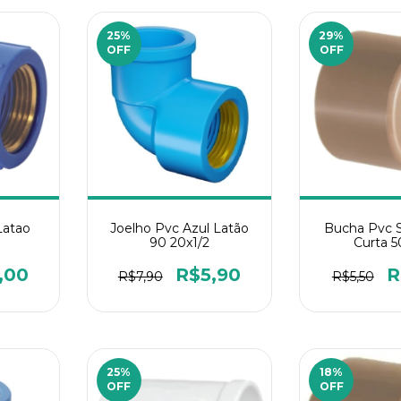
25
%
29
%
OFF
OFF
Latao
Joelho Pvc Azul Latão
Bucha Pvc 
90 20x1/2
Curta 
,00
R$5,90
R
R$7,90
R$5,50
25
%
18
%
OFF
OFF