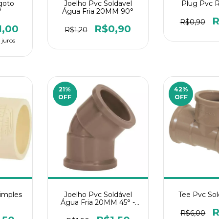
goto
Joelho Pvc Soldavel
Plug Pvc R
°
Água Fria 20MM 90°
R
R$0,90
1,00
R$0,90
R$1,20
 juros
21
%
42
%
OFF
OFF
imples
Joelho Pvc Soldável
Tee Pvc So
Água Fria 20MM 45° -
1Un
R
R$6,00