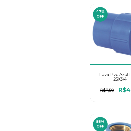
47
%
OFF
Luva Pvc Azul 
25X3/4
R$4
R$7,50
58
%
OFF