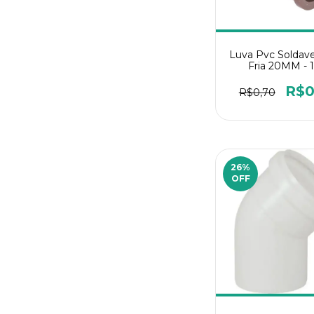
Luva Pvc Soldav
Fria 20MM - 
R$0
R$0,70
26
%
OFF