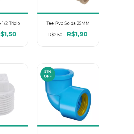
 1/2 Triplo
Tee Pvc Solda 25MM
$1,50
R$1,90
R$2,50
51
%
OFF