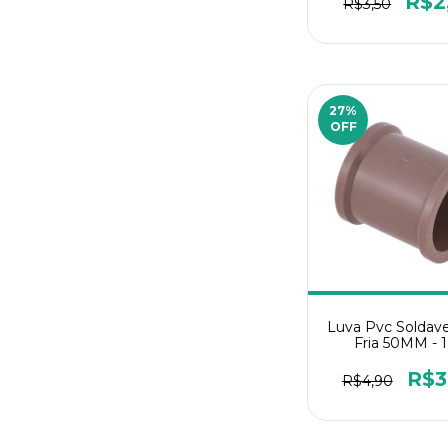
R$2
R$3,50
27
%
OFF
Luva Pvc Soldav
Fria 50MM - 
R$3
R$4,90