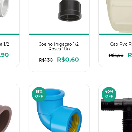
a 1/2
Joelho Irrigaçao 1/2
Cap Pvc R
Rosca 1Un
,90
R
R$3,90
R$0,60
R$1,30
51
%
40
%
OFF
OFF