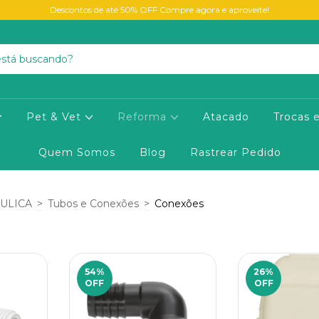
Descontos de até 50% OFF Compre agora e aproveite!
Pet & Vet
Reforma
Atacado
Trocas 
Quem Somos
Blog
Rastrear Pedido
ULICA
>
Tubos e Conexões
>
Conexões
54
%
26
%
OFF
OFF