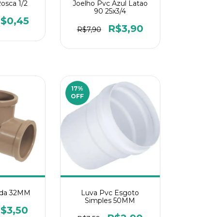
osca 1/2
Joelho Pvc Azul Latao
90 25x3/4
$0,45
R$3,90
R$7,90
17
%
OFF
lda 32MM
Luva Pvc Esgoto
Simples 50MM
$3,50