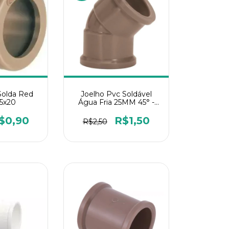
Solda Red
Joelho Pvc Soldável
25x20
Água Fria 25MM 45° -
1Un
$0,90
R$1,50
R$2,50