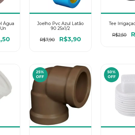
el Água
Joelho Pvc Azul Latão
Tee Irrigaçao
1Un
90 25x1/2
R
R$2,50
,50
R$3,90
R$7,90
25
%
50
%
OFF
OFF