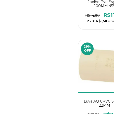
Joelho Pvc Es
100MM 45
R$1
R$14,90
2
x de
R$5,50
sem
29
%
OFF
Luva AQ CPVC S
22MM