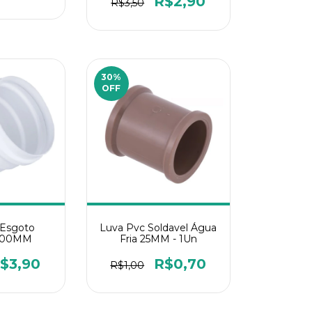
R$2,90
R$3,50
30
%
OFF
 Esgoto
Luva Pvc Soldavel Água
 100MM
Fria 25MM - 1Un
$3,90
R$0,70
R$1,00