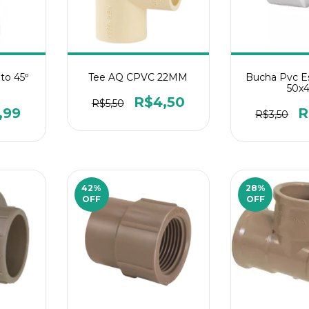
to 45º
Tee AQ CPVC 22MM
Bucha Pvc E
50x
R$4,50
R$5,50
,99
R
R$3,50
42
%
28
%
OFF
OFF