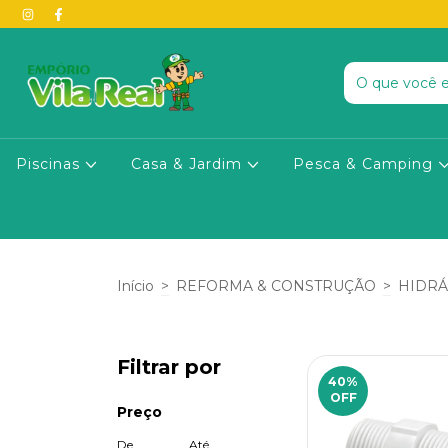
Piscinas
Casa & Jardim
Pesca & Camping
Início
>
REFORMA & CONSTRUÇÃO
>
HIDRÁ
Filtrar por
40
%
OFF
Preço
De
Até