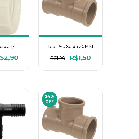
osca 1/2
Tee Pvc Solda 20MM
$2,90
R$1,50
R$1,90
24
%
OFF