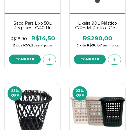
Saco Para Lixo 50L
Lixeira 90L Plástico
Peg Lixo - C/40 Un
C/Pedal Preto e Cinza
Antares
R$14,50
R$290,00
R$18,90
2
x de
R$7,25
sem juros
3
x de
R$96,67
sem juros
25
%
23
%
OFF
OFF