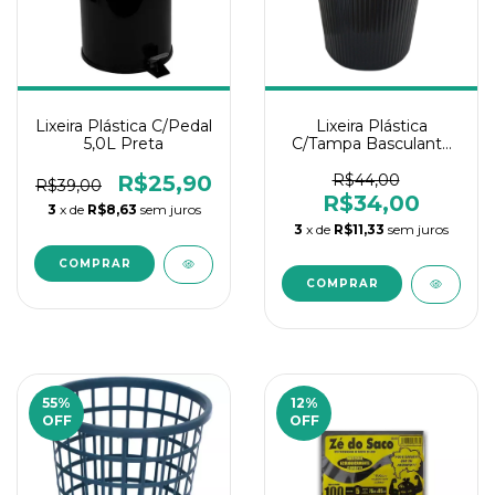
Lixeira Plástica C/Pedal
Lixeira Plástica
5,0L Preta
C/Tampa Basculante
28L Antares
R$25,90
R$44,00
R$39,00
R$34,00
3
x de
R$8,63
sem juros
3
x de
R$11,33
sem juros
55
%
12
%
OFF
OFF