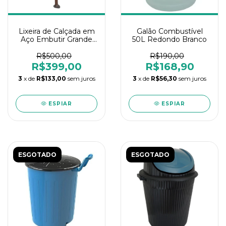
Lixeira de Calçada em
Galão Combustível
Aço Embutir Grande
50L Redondo Branco
Dular
R$500,00
R$190,00
R$399,00
R$168,90
3
x de
R$133,00
sem juros
3
x de
R$56,30
sem juros
ESPIAR
ESPIAR
ESGOTADO
ESGOTADO