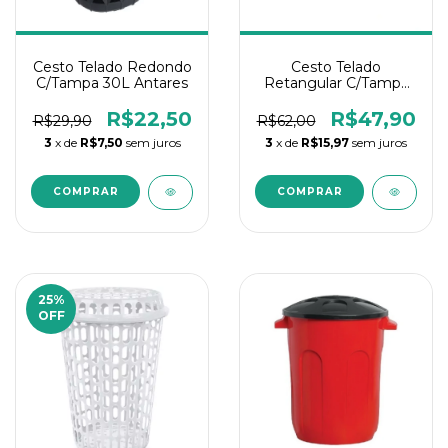
Cesto Telado Redondo
Cesto Telado
C/Tampa 30L Antares
Retangular C/Tampa
30L
R$22,50
R$47,90
R$29,90
R$62,00
3
x de
R$7,50
sem juros
3
x de
R$15,97
sem juros
25
%
OFF