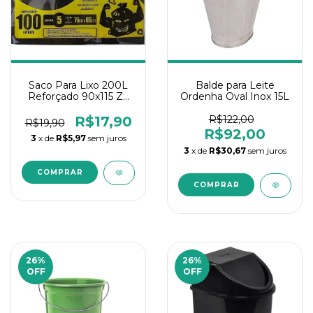
Saco Para Lixo 200L
Balde para Leite
Reforçado 90x115 Zé
Ordenha Oval Inox 15L
do Saco - C/05 Un
R$17,90
R$122,00
R$19,90
R$92,00
3
x de
R$5,97
sem juros
3
x de
R$30,67
sem juros
26
%
26
%
OFF
OFF