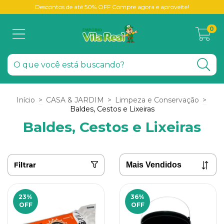
Descontos de até 50% OFF Compre agora e aproveite!
0
Início
>
CASA & JARDIM
>
Limpeza e Conservação
>
Baldes, Cestos e Lixeiras
Baldes, Cestos e Lixeiras
Filtrar
23
%
36
%
OFF
OFF