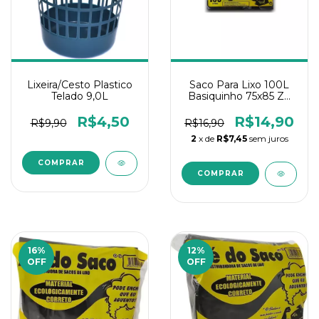
Lixeira/Cesto Plastico
Saco Para Lixo 100L
Telado 9,0L
Basiquinho 75x85 Zé
do Saco - C/25 Un
R$4,50
R$14,90
R$9,90
R$16,90
2
x de
R$7,45
sem juros
16
%
12
%
OFF
OFF