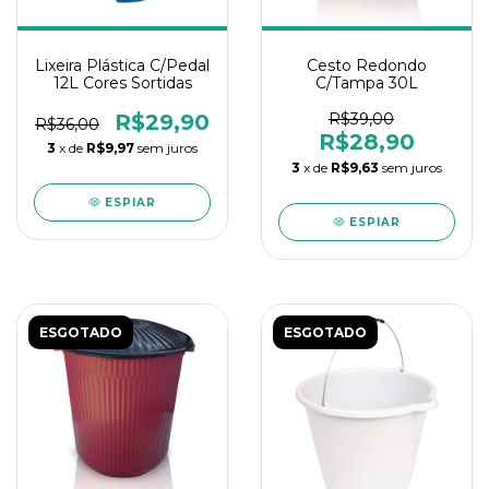
Lixeira Plástica C/Pedal
Cesto Redondo
12L Cores Sortidas
C/Tampa 30L
R$29,90
R$39,00
R$36,00
R$28,90
3
x de
R$9,97
sem juros
3
x de
R$9,63
sem juros
ESPIAR
ESPIAR
ESGOTADO
ESGOTADO