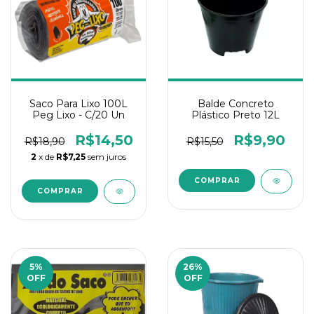
Saco Para Lixo 100L
Balde Concreto
Peg Lixo - C/20 Un
Plástico Preto 12L
R$14,50
R$9,90
R$18,90
R$15,50
2
x de
R$7,25
sem juros
5
%
26
%
OFF
OFF