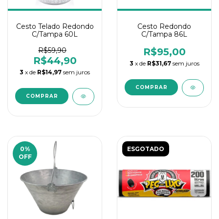
Cesto Telado Redondo
Cesto Redondo
C/Tampa 60L
C/Tampa 86L
R$59,90
R$95,00
R$44,90
3
x de
R$31,67
sem juros
3
x de
R$14,97
sem juros
0
%
ESGOTADO
OFF