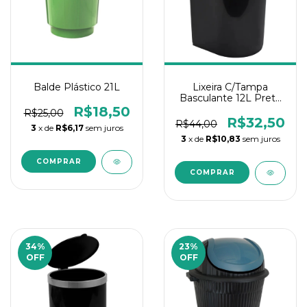
Balde Plástico 21L
Lixeira C/Tampa
Basculante 12L Preta
Jaguar
R$18,50
R$25,00
R$32,50
R$44,00
3
x de
R$6,17
sem juros
3
x de
R$10,83
sem juros
34
%
23
%
OFF
OFF