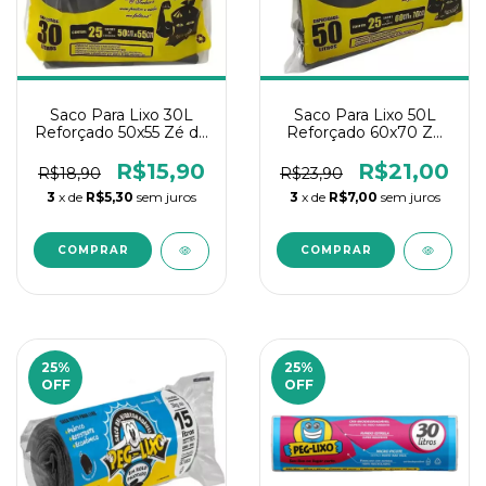
Saco Para Lixo 30L
Saco Para Lixo 50L
Reforçado 50x55 Zé do
Reforçado 60x70 Zé
Saco - C/25 Un
do Saco - C/25Un
R$15,90
R$21,00
R$18,90
R$23,90
3
x de
R$5,30
sem juros
3
x de
R$7,00
sem juros
25
%
25
%
OFF
OFF