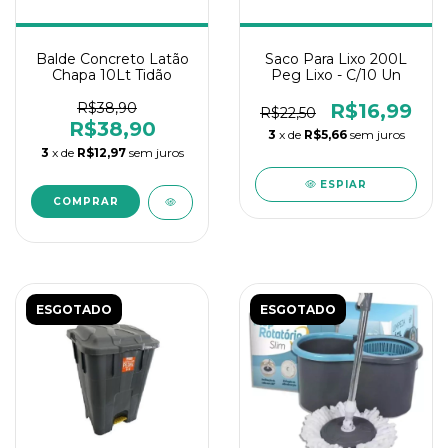
Balde Concreto Latão
Saco Para Lixo 200L
Chapa 10Lt Tidão
Peg Lixo - C/10 Un
R$38,90
R$16,99
R$22,50
R$38,90
3
x de
R$5,66
sem juros
3
x de
R$12,97
sem juros
ESPIAR
ESGOTADO
ESGOTADO