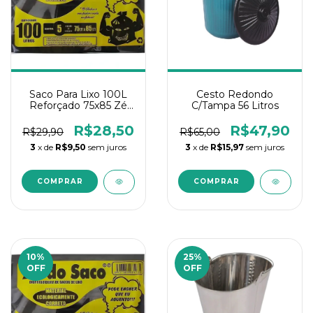
Saco Para Lixo 100L
Cesto Redondo
Reforçado 75x85 Zé
C/Tampa 56 Litros
do Saco - C/25 Un
R$28,50
R$47,90
R$29,90
R$65,00
3
x de
R$9,50
sem juros
3
x de
R$15,97
sem juros
10
%
25
%
OFF
OFF