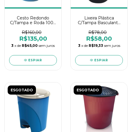
Cesto Redondo
Lixeira Plástica
C/Tampa e Roda 100L
C/Tampa Basculante
Arqplast
56L Antares
R$160,00
R$78,00
R$135,00
R$58,00
3
x de
R$45,00
sem juros
3
x de
R$19,33
sem juros
ESPIAR
ESPIAR
ESGOTADO
ESGOTADO