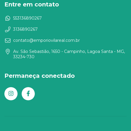
Entre em contato
553136890267
3136890267
contato@emporiovilareal.com.br
Av. São Sebastião, 1650 - Campinho, Lagoa Santa - MG,
33234-730
Permaneça conectado