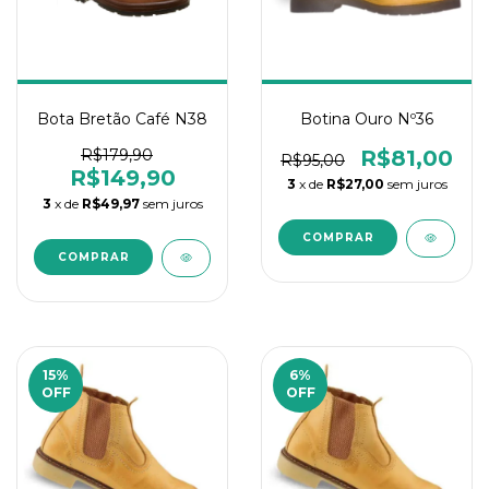
Bota Bretão Café N38
Botina Ouro Nº36
R$179,90
R$81,00
R$95,00
R$149,90
3
x de
R$27,00
sem juros
3
x de
R$49,97
sem juros
15
%
6
%
OFF
OFF