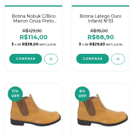
Botina Nobuk C/Bico
Botina Latego Ouro
Marron Cinza Preto
Infantil Nº33
N°36
R$129,90
R$95,00
R$114,00
R$88,90
3
x de
R$38,00
sem juros
3
x de
R$29,63
sem juros
11
%
6
%
OFF
OFF