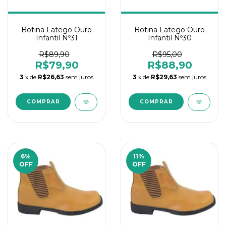
Botina Latego Ouro
Botina Latego Ouro
Infantil Nº31
Infantil Nº30
R$89,90
R$95,00
R$79,90
R$88,90
3
x de
R$26,63
sem juros
3
x de
R$29,63
sem juros
6
%
11
%
OFF
OFF