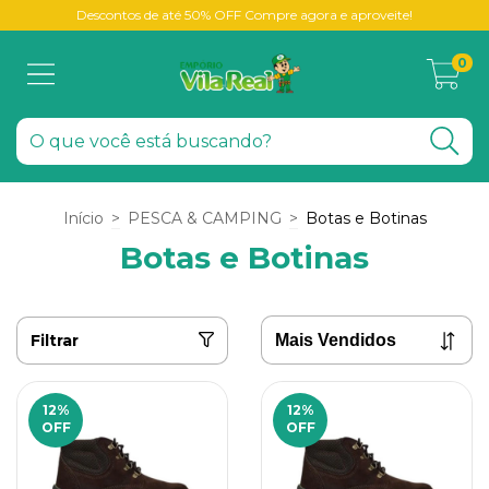
Descontos de até 50% OFF Compre agora e aproveite!
0
Início
>
PESCA & CAMPING
>
Botas e Botinas
Botas e Botinas
Filtrar
12
%
12
%
OFF
OFF