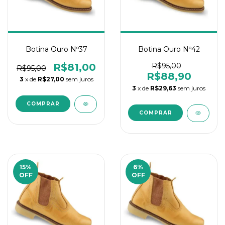
Botina Ouro Nº37
Botina Ouro Nº42
R$81,00
R$95,00
R$95,00
R$88,90
3
x de
R$27,00
sem juros
3
x de
R$29,63
sem juros
15
%
6
%
OFF
OFF