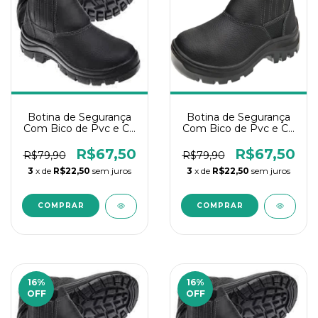
Botina de Segurança
Botina de Segurança
Com Bico de Pvc e CA
Com Bico de Pvc e CA
Nº36
Nº37
R$67,50
R$67,50
R$79,90
R$79,90
3
x de
R$22,50
sem juros
3
x de
R$22,50
sem juros
16
%
16
%
OFF
OFF