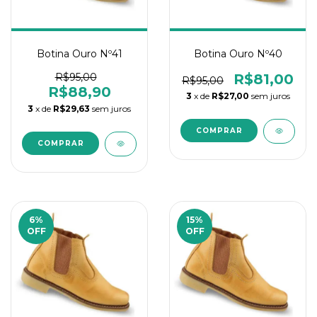
Botina Ouro Nº41
Botina Ouro Nº40
R$95,00
R$81,00
R$95,00
R$88,90
3
x de
R$27,00
sem juros
3
x de
R$29,63
sem juros
6
%
15
%
OFF
OFF