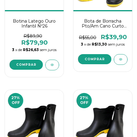
Botina Latego Ouro
Bota de Borracha
Infantil Nº26
Pto/Am Cano Curto
Nº45/46
R$89,90
R$39,90
R$55,00
R$79,90
3
x de
R$13,30
sem juros
3
x de
R$26,63
sem juros
27
%
27
%
OFF
OFF