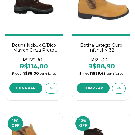
Botina Nobuk C/Bico
Botina Latego Ouro
Marron Cinza Preto
Infantil Nº32
N°37
R$129,90
R$95,00
R$114,00
R$88,90
3
x de
R$38,00
sem juros
3
x de
R$29,63
sem juros
11
%
12
%
OFF
OFF