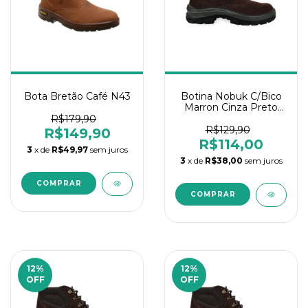
Bota Bretão Café N43
Botina Nobuk C/Bico
Marron Cinza Preto
N°44
R$179,90
R$129,90
R$149,90
R$114,00
3
x de
R$49,97
sem juros
3
x de
R$38,00
sem juros
12
%
12
%
OFF
OFF