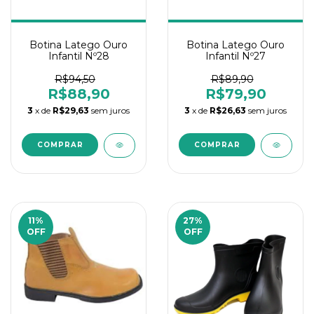
Botina Latego Ouro
Botina Latego Ouro
Infantil Nº28
Infantil Nº27
R$94,50
R$89,90
R$88,90
R$79,90
3
x de
R$29,63
sem juros
3
x de
R$26,63
sem juros
11
%
27
%
OFF
OFF