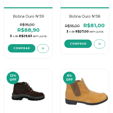
Botina Ouro Nº39
Botina Ouro Nº38
R$95,00
R$81,00
R$95,00
R$88,90
3
x de
R$27,00
sem juros
3
x de
R$29,63
sem juros
12
%
6
%
OFF
OFF