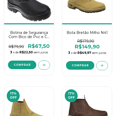
Botina de Segurança
Bota Bretão Milho N41
Com Bico de Pvc e CA
Nº46
R$179,90
R$67,50
R$149,90
R$79,90
3
x de
R$22,50
sem juros
3
x de
R$49,97
sem juros
17
%
17
%
OFF
OFF