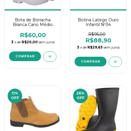
Bota de Borracha
Botina Latego Ouro
Branca Cano Médio
Infantil Nº34
Nº40
R$60,00
R$95,00
R$88,90
3
x de
R$20,00
sem juros
3
x de
R$29,63
sem juros
11
%
26
%
OFF
OFF