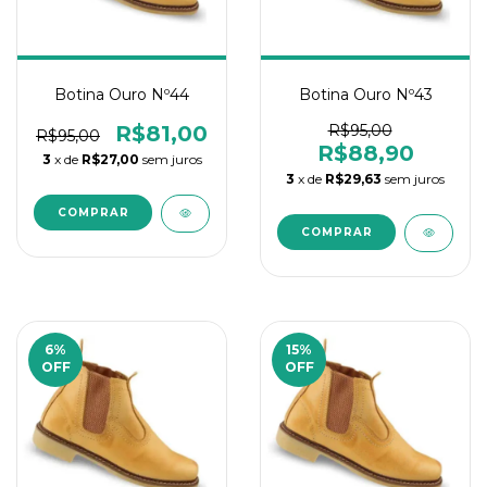
Botina Ouro Nº44
Botina Ouro Nº43
R$81,00
R$95,00
R$95,00
R$88,90
3
x de
R$27,00
sem juros
3
x de
R$29,63
sem juros
6
%
15
%
OFF
OFF