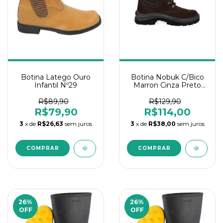
Botina Latego Ouro
Botina Nobuk C/Bico
Infantil Nº29
Marron Cinza Preto
N°41
R$89,90
R$129,90
R$79,90
R$114,00
3
x de
R$26,63
sem juros
3
x de
R$38,00
sem juros
26
%
26
%
OFF
OFF