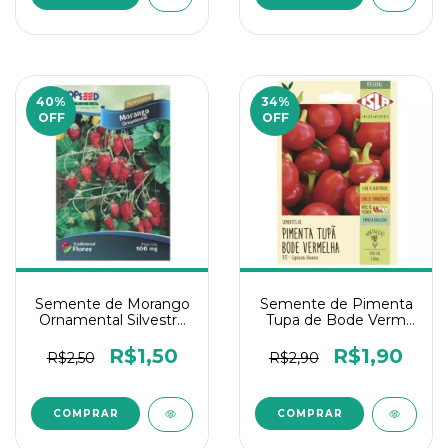
40
%
34
%
OFF
OFF
Semente de Morango
Semente de Pimenta
Ornamental Silvestre
Tupa de Bode Verm
0,5g Isla 1 Un
0,25G Isla 1 Un
R$1,50
R$1,90
R$2,50
R$2,90