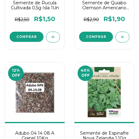
Semente de Rucula
Semente de Quiabo
Cultivada 0,5g Isla 1Un
Clemson Americano
80 2Gr Isla 1Un
R$1,50
R$1,90
R$2,50
R$2,90
12
%
40
%
OFF
OFF
Adubo 04 14 08 A
Semente de Espinafre
Granel 10Kg
Nova Zelandia 1,10g