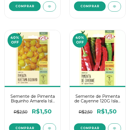
40
%
40
%
OFF
OFF
Semente de Pimenta
Semente de Pimenta
Biquinho Amarela Isla
de Cayenne 120G Isla 1
0,25G 1 Un
Un
R$1,50
R$1,50
R$2,50
R$2,50