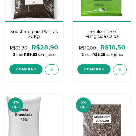
Substrato para Plantas
Fertilizante e
20Kg
Fungicida Calda
Bordaleza 20Gr
Quimiagri
R$28,90
R$10,50
R$33,90
R$16,00
3
x de
R$9,63
sem juros
2
x de
R$5,25
sem juros
11
%
6
%
OFF
OFF