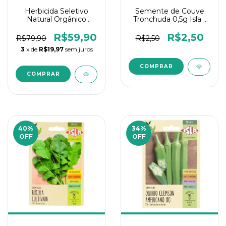
Herbicida Seletivo
Semente de Couve
Natural Orgânico
Tronchuda 0,5g Isla 1
Preserva Grama Mato
Un
Fim 100ML
R$59,90
R$2,50
R$79,90
R$2,50
3
x de
R$19,97
sem juros
40
%
34
%
OFF
OFF