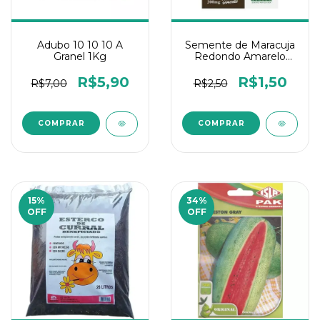
Adubo 10 10 10 A
Semente de Maracuja
Granel 1Kg
Redondo Amarelo
200mg Topseed 1Un
R$5,90
R$1,50
R$7,00
R$2,50
15
%
34
%
OFF
OFF