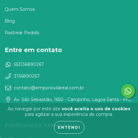
Quem Somos
Blog
Rastrear Pedido
Entre em contato
553136890267
3136890267
contato@emporiovilareal.com.br
Av. São Sebastião, 1650 - Campinho, Lagoa Santa - MG,
33234-730
Ao navegar por este site
você aceita o uso de cookies
para agilizar a sua experiência de compra.
Permaneça conectado
ENTENDI