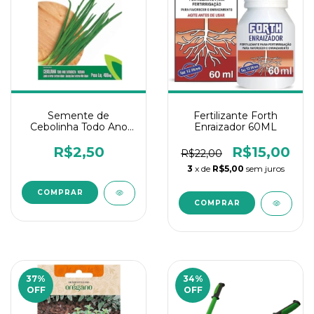
Semente de
Fertilizante Forth
Cebolinha Todo Ano
Enraizador 60ML
400Mg Feltrin - 1Un
R$2,50
R$15,00
R$22,00
3
x de
R$5,00
sem juros
37
%
34
%
OFF
OFF