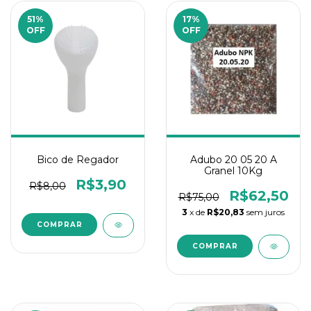
51
%
17
%
OFF
OFF
Bico de Regador
Adubo 20 05 20 A
Granel 10Kg
R$3,90
R$8,00
R$62,50
R$75,00
3
x de
R$20,83
sem juros