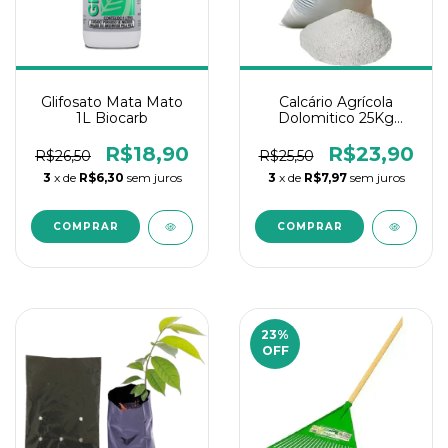
Glifosato Mata Mato
Calcário Agrícola
1L Biocarb
Dolomitico 25Kg
(Farelado)
R$18,90
R$23,90
R$26,50
R$25,50
3
x de
R$6,30
sem juros
3
x de
R$7,97
sem juros
23
%
OFF