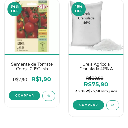
34
%
16
%
OFF
OFF
Semente de Tomate
Ureia Agrícola
Cereja 0,15G Isla
Granulada 46% A
Granel 10Kg
R$1,90
R$89,90
R$2,90
R$75,90
3
x de
R$25,30
sem juros