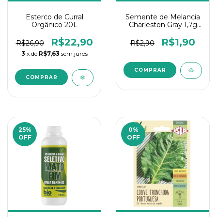
Esterco de Curral
Semente de Melancia
Orgânico 20L
Charleston Gray 1,7g
Isla 1Un
R$22,90
R$1,90
R$26,90
R$2,90
3
x de
R$7,63
sem juros
25
%
0
%
OFF
OFF