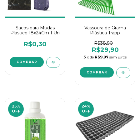
Sacos para Mudas
Vassoura de Grama
Plastico 18x24Cm 1 Un
Plástica Trapp
R$0,30
R$38,90
R$29,90
3
x de
R$9,97
sem juros
25
%
24
%
OFF
OFF