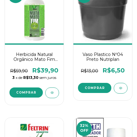
Herbicida Natural
Vaso Plastico Nº04
Orgânico Mato Fim
Preto Nutriplan
VERDVET – 100ML
R$39,90
R$6,50
R$59,90
R$13,00
3
x de
R$13,30
sem juros
32
%
OFF