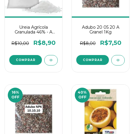
Ureia Agrícola
Adubo 20 05 20 A
Granulada 46% - A
Granel 1Kg
granel 1Kg
R$8,90
R$7,50
R$10,00
R$8,00
16
%
40
%
OFF
OFF