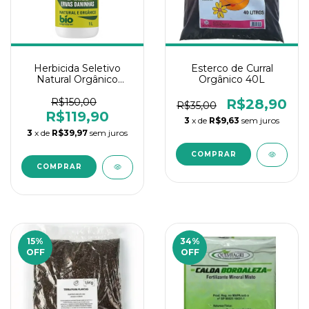
Herbicida Seletivo
Esterco de Curral
Natural Orgânico
Orgânico 40L
Preserva Grama Mato
Fim 1L
R$150,00
R$28,90
R$35,00
R$119,90
3
x de
R$9,63
sem juros
3
x de
R$39,97
sem juros
15
%
34
%
OFF
OFF