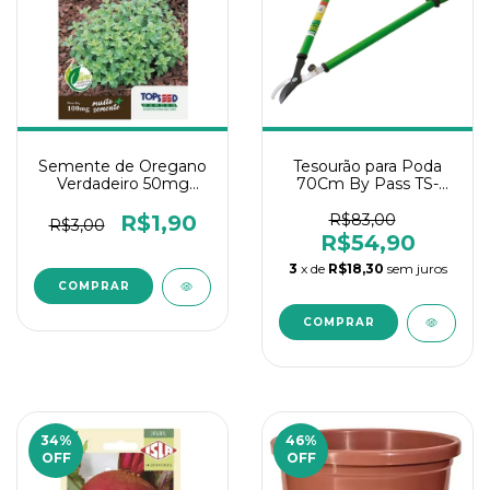
Semente de Oregano
Tesourão para Poda
Verdadeiro 50mg
70Cm By Pass TS-
Topseed 1 Un
30850 Trapp
R$1,90
R$83,00
R$3,00
R$54,90
3
x de
R$18,30
sem juros
34
%
46
%
OFF
OFF