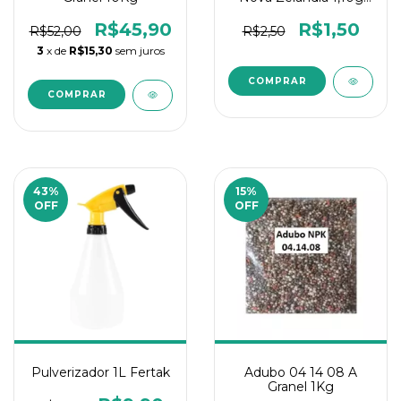
Topseed - 1 Un
R$45,90
R$1,50
R$52,00
R$2,50
3
x de
R$15,30
sem juros
43
%
15
%
OFF
OFF
Pulverizador 1L Fertak
Adubo 04 14 08 A
Granel 1Kg