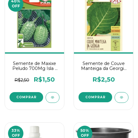
40
%
OFF
Semente de Maxixe
Semente de Couve
Peludo 700Mg Isla 1
Manteiga da Georgia
Und
0,5g Isla 1 Un
R$1,50
R$2,50
R$2,50
33
%
50
%
OFF
OFF