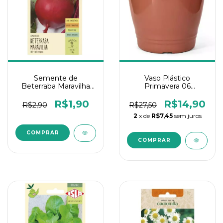
Semente de
Vaso Plástico
Beterraba Maravilha
Primavera 06
1,0g Isla 1 Un
Ceramica Nutriplan
R$1,90
R$14,90
R$2,90
R$27,50
2
x de
R$7,45
sem juros