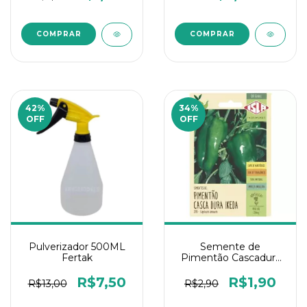
42
%
34
%
OFF
OFF
Pulverizador 500ML
Semente de
Fertak
Pimentão Cascadura
0,25g Isla 1 Un
R$7,50
R$1,90
R$13,00
R$2,90