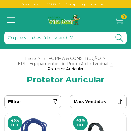
Descontos de até 50% OFF Compre agora e aproveite!
0
Início
>
REFORMA & CONSTRUÇÃO
>
EPI - Equipamentos de Proteção Indivudual
>
Protetor Auricular
Protetor Auricular
Filtrar
46
%
43
%
OFF
OFF