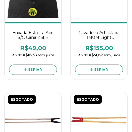
Enxada Estreita Aço
Cavadeira Articulada
S/C Cana 2.5LB
1,80M Light
Tramontina
Tramontina
R$49,00
R$155,00
3
x de
R$16,33
sem juros
3
x de
R$51,67
sem juros
ESPIAR
ESPIAR
ESGOTADO
ESGOTADO