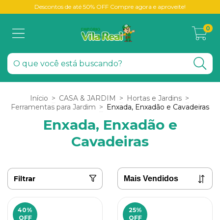
Descontos de até 50% OFF Compre agora e aproveite!
0
Início
>
CASA & JARDIM
>
Hortas e Jardins
>
Ferramentas para Jardim
>
Enxada, Enxadão e Cavadeiras
Enxada, Enxadão e
Cavadeiras
Filtrar
40
%
25
%
OFF
OFF