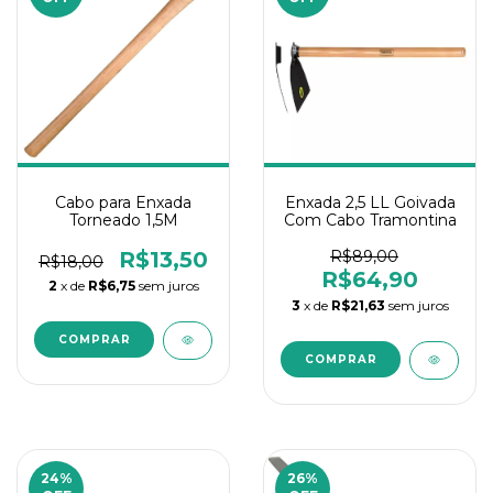
Cabo para Enxada
Enxada 2,5 LL Goivada
Torneado 1,5M
Com Cabo Tramontina
R$13,50
R$89,00
R$18,00
R$64,90
2
x de
R$6,75
sem juros
3
x de
R$21,63
sem juros
24
%
26
%