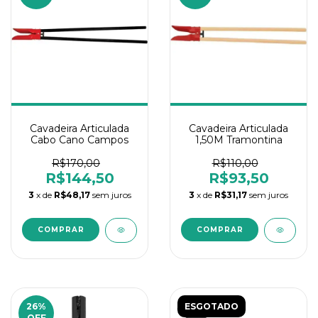
Cavadeira Articulada
Cavadeira Articulada
Cabo Cano Campos
1,50M Tramontina
R$170,00
R$110,00
R$144,50
R$93,50
3
x de
R$48,17
sem juros
3
x de
R$31,17
sem juros
26
%
ESGOTADO
OFF