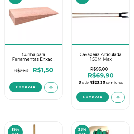
Cunha para
Cavadeira Articulada
Ferramentas Enxada
1,50M Max
Madeira 10CM
R$1,50
R$93,00
R$2,50
R$69,90
3
x de
R$23,30
sem juros
19
%
33
%