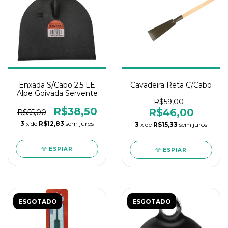
Enxada S/Cabo 2,5 LE
Cavadeira Reta C/Cabo
Alpe Goivada Servente
R$59,00
R$38,50
R$46,00
R$55,00
3
x de
R$12,83
sem juros
3
x de
R$15,33
sem juros
ESPIAR
ESPIAR
ESGOTADO
ESGOTADO