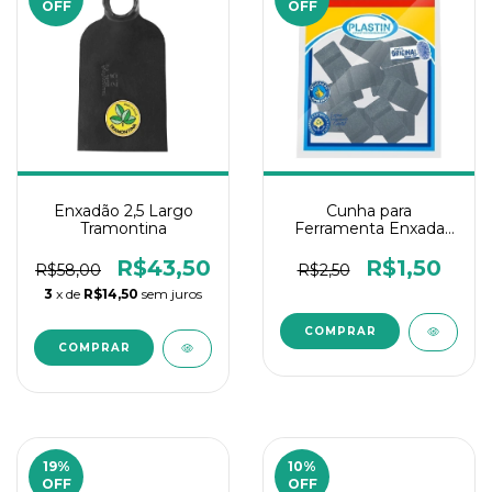
OFF
OFF
Enxadão 2,5 Largo
Cunha para
Tramontina
Ferramenta Enxada
Plástica 1Un
R$43,50
R$1,50
R$58,00
R$2,50
3
x de
R$14,50
sem juros
19
%
10
%
OFF
OFF