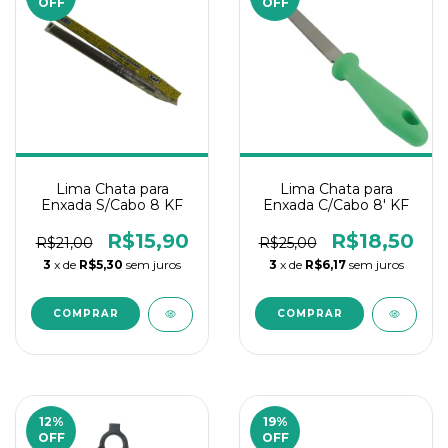
OFF
OFF
Lima Chata para
Lima Chata para
Enxada S/Cabo 8 KF
Enxada C/Cabo 8' KF
R$15,90
R$18,50
R$21,00
R$25,00
3
x de
R$5,30
sem juros
3
x de
R$6,17
sem juros
12
%
19
%
OFF
OFF