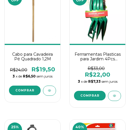
OFF
OFF
Cabo para Cavadeira
Ferrramentas Plasticas
Pé Quadrado 1,2M
para Jardim 4Pcs
Nutriplan
R$19,50
R$33,00
R$24,00
R$22,00
3
x de
R$6,50
sem juros
3
x de
R$7,33
sem juros
25
%
40
%