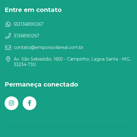
Entre em contato
553136890267
3136890267
contato@emporiovilareal.com.br
Av. São Sebastião, 1650 - Campinho, Lagoa Santa - MG,
33234-730
Permaneça conectado