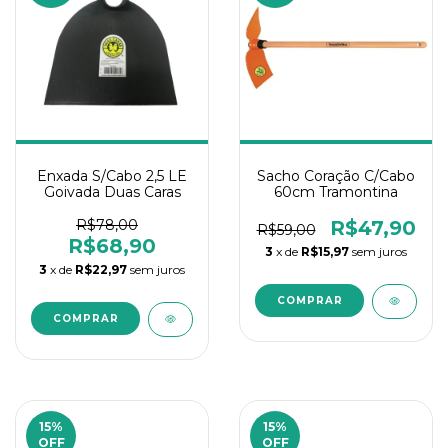
Enxada S/Cabo 2,5 LE
Sacho Coração C/Cabo
Goivada Duas Caras
60cm Tramontina
R$78,00
R$47,90
R$59,00
R$68,90
3
x de
R$15,97
sem juros
3
x de
R$22,97
sem juros
15
%
15
%
OFF
OFF