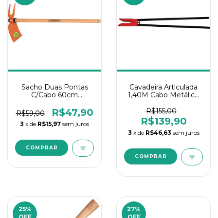
Sacho Duas Pontas
Cavadeira Articulada
C/Cabo 60cm
1,40M Cabo Metálico
Tramontina
Tramontina
R$47,90
R$155,00
R$59,00
R$139,90
3
x de
R$15,97
sem juros
3
x de
R$46,63
sem juros
25
%
27
%
OFF
OFF