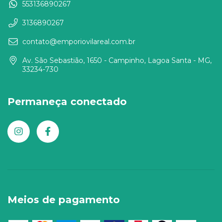
553136890267
3136890267
contato@emporiovilareal.com.br
Av. São Sebastião, 1650 - Campinho, Lagoa Santa - MG,
33234-730
Permaneça conectado
Meios de pagamento