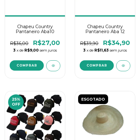
Chapeu Country
Chapeu Country
Pantaneiro Aba10
Pantaneiro Aba 12
R$27,00
R$34,90
R$36,00
R$39,90
3
x de
R$9,00
sem juros
3
x de
R$11,63
sem juros
25
%
ESGOTADO
OFF