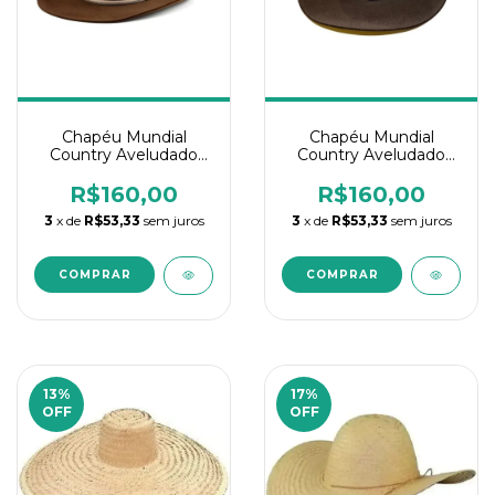
Chapéu Mundial
Chapéu Mundial
Country Aveludado
Country Aveludado
Embaixador G
Embaixador P
R$160,00
R$160,00
3
x de
R$53,33
sem juros
3
x de
R$53,33
sem juros
13
%
17
%
OFF
OFF