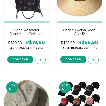
Boné Pescador
Chapeu Palha Social
Camuflado C/Aba do
Aba 12
Pescoço
R$19,90
R$59,50
R$29,90
R$69,90
3
x de
R$6,63
sem juros
3
x de
R$19,83
sem juros
15
%
23
%
OFF
OFF