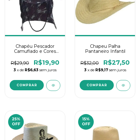
Chapéu Pescador
Chapeu Palha
Camuflado e Cores
Pantaneiro Infantil
variadas C/Aba de
Pescoço
R$19,90
R$27,50
R$29,90
R$32,00
3
x de
R$6,63
sem juros
3
x de
R$9,17
sem juros
25
%
15
%
OFF
OFF