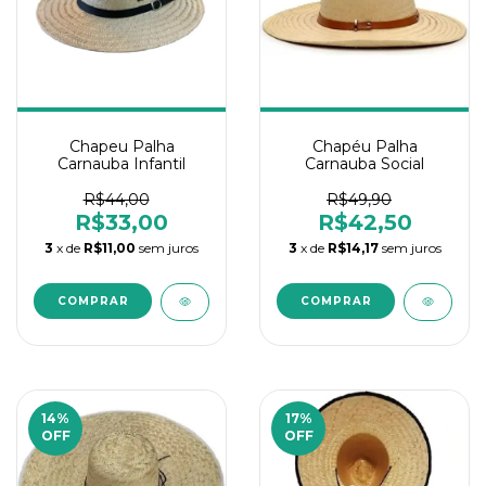
Chapeu Palha
Chapéu Palha
Carnauba Infantil
Carnauba Social
R$44,00
R$49,90
R$33,00
R$42,50
3
x de
R$11,00
sem juros
3
x de
R$14,17
sem juros
14
%
17
%
OFF
OFF