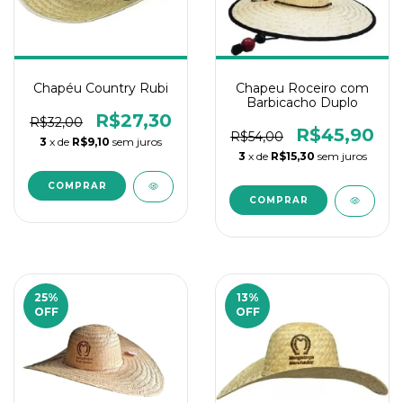
Chapéu Country Rubi
Chapeu Roceiro com
Barbicacho Duplo
R$27,30
R$32,00
R$45,90
R$54,00
3
x de
R$9,10
sem juros
3
x de
R$15,30
sem juros
25
%
13
%
OFF
OFF