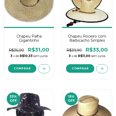
Chapeu Palha
Chapeu Roceiro com
Gigantinho
Barbicacho Simples
R$31,00
R$33,00
R$36,00
R$39,90
3
x de
R$10,33
sem juros
3
x de
R$11,00
sem juros
33
%
15
%
OFF
OFF