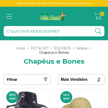
Descontos de até 50% OFF Compre agora e aproveite!
0
Início
>
PET & VET
>
EQUINOS
>
Selaria
>
Chapéus e Bones
Chapéus e Bones
Filtrar
33
%
14
%
OFF
OFF