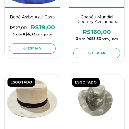
Boné Árabe Azul Garra
Chapéu Mundial
Country Aveludado
Embaixador M
R$19,00
R$27,00
R$160,00
3
x de
R$6,33
sem juros
3
x de
R$53,33
sem juros
ESPIAR
ESPIAR
ESGOTADO
ESGOTADO