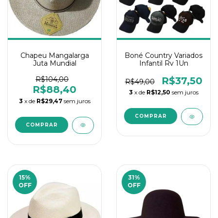
Chapeu Mangalarga
Boné Country Variados
Juta Mundial
Infantil Rv 1Un
R$104,00
R$37,50
R$49,00
R$88,40
3
x de
R$12,50
sem juros
3
x de
R$29,47
sem juros
15
%
31
%
OFF
OFF