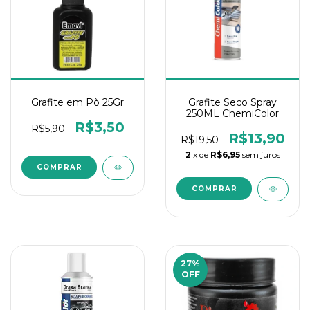
Grafite em Pò 25Gr
Grafite Seco Spray
250ML ChemiColor
R$3,50
R$5,90
R$13,90
R$19,50
2
x de
R$6,95
sem juros
27
%
OFF