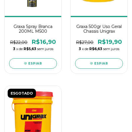
Graxa Spray Branca
Graxa 500gr Uso Geral
200ML M500
Chassis Unigrax
R$16,90
R$19,90
R$22,00
R$27,00
3
x de
R$5,63
sem juros
3
x de
R$6,63
sem juros
ESPIAR
ESPIAR
ESGOTADO