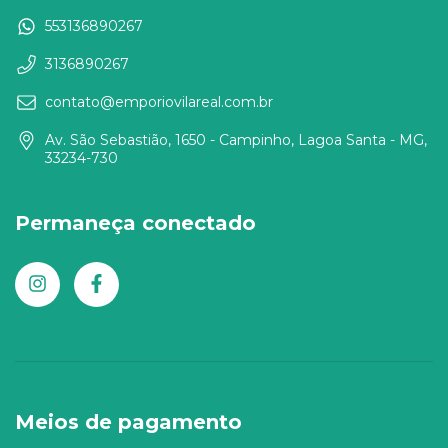
553136890267
3136890267
contato@emporiovilareal.com.br
Av. São Sebastião, 1650 - Campinho, Lagoa Santa - MG,
33234-730
Permaneça conectado
Meios de pagamento