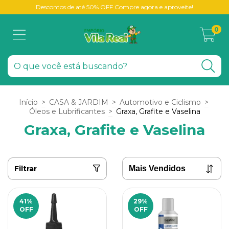
Descontos de até 50% OFF Compre agora e aproveite!
0
Início
>
CASA & JARDIM
>
Automotivo e Ciclismo
>
Óleos e Lubrificantes
>
Graxa, Grafite e Vaselina
Graxa, Grafite e Vaselina
Filtrar
41
%
29
%
OFF
OFF