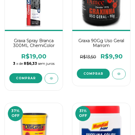
Graxa Spray Branca
Graxa 90Gg Uso Geral
300ML ChemiColor
Marrom
R$19,00
R$9,90
R$13,50
3
x de
R$6,33
sem juros
37
%
31
%
OFF
OFF